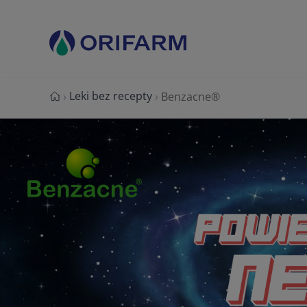
Leki bez recepty
›
›
Benzacne®
Strona główna