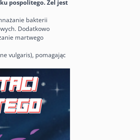
 pospolitego. Żel jest
mnażanie bakterii
kowych. Dodatkowo
czanie martwego
cne vulgaris), pomagając