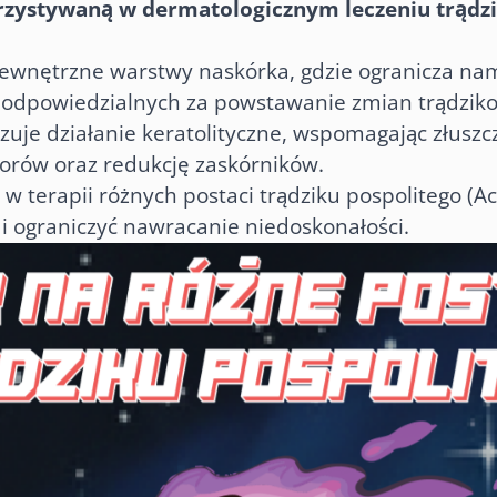
zystywaną w dermatologicznym leczeniu trądziku
 zewnętrzne warstwy naskórka, gdzie ogranicza na
, odpowiedzialnych za powstawanie zmian trądzi
zuje działanie keratolityczne, wspomagając złusz
porów oraz redukcję zaskórników.
w terapii różnych postaci trądziku pospolitego (A
i ograniczyć nawracanie niedoskonałości.