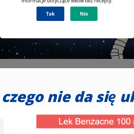
informacje dotyczące leków bez recepty.
Tak
Nie
 czego nie da się u