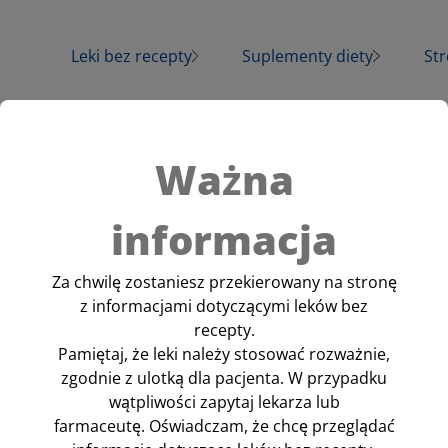
Leki bez recepty
Suplementy diety
Str
Amol®
Arthron® Complex
Wi
Benzacne®
Vita Buer® D3
Pr
Ważna
Febrisan®
Vitrum® D3
informacja
Multi-Sanostol®
Amolowe® Na
Gardło
Vita Buerlecithin®
Za chwilę zostaniesz przekierowany na stronę
Sanostol®
z informacjami dotyczącymi leków bez
Sanosvit® Calcium
recepty.
Vitrum® Calcium
Pamiętaj, że leki należy stosować rozważnie,
Albothyl®
zgodnie z ulotką dla pacjenta. W przypadku
Vitrum® Osteo
wątpliwości zapytaj lekarza lub
farmaceutę. Oświadczam, że chcę przeglądać