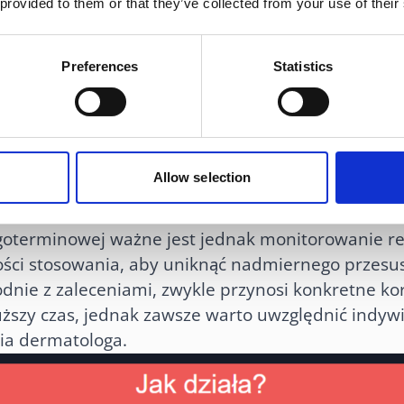
 provided to them or that they’ve collected from your use of their
trwałej kuracji
Preferences
Statistics
tosowany w ramach długotrwałej kuracji przeciwtr
przewlekłymi zmianami skórnymi. Regularne i sys
iowo redukować istniejące wypryski oraz ograni
ki działaniu miejscowemu żel wspiera proces oczy
Allow selection
o sprawia, że może być elementem dłuższego planu
goterminowej ważne jest jednak monitorowanie rea
ości stosowania, aby uniknąć nadmiernego przesus
nie z zaleceniami, zwykle przynosi konkretne kor
uższy czas, jednak zawsze warto uwzględnić indyw
ia dermatologa.