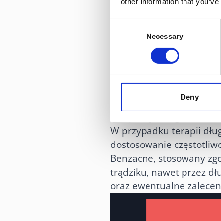
other information that you’ve
do długo
Consent
Necessary
Selection
Żel Benzacne może być s
osób zmagających się z 
preparatu pozwala stopn
zmian trądzikowych. Dzię
Deny
jej ogólnego wyglądu, c
terapeutycznego.
W przypadku terapii dłu
dostosowanie częstotliw
Benzacne, stosowany zgod
trądziku, nawet przez dł
oraz ewentualne zalecen