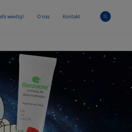
efa wiedzy
O nas
Kontakt
taminy i minerały
zeziębienie