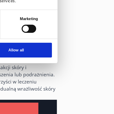
 services.
Marketing
ądzikowej, szczególnie u
tematyczne stosowanie
czać powstawanie nowych
szczania skóry i poprawy
Allow all
 pielęgnacyjno-
kcji skóry i
zenia lub podrażnienia.
zyści w leczeniu
idualną wrażliwość skóry