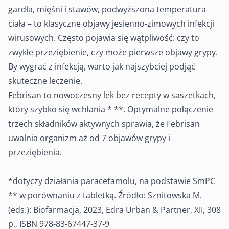
gardła, mięśni i stawów, podwyższona temperatura
ciała – to klasyczne objawy jesienno-zimowych infekcji
wirusowych. Często pojawia się wątpliwość: czy to
zwykłe przeziębienie, czy może pierwsze objawy grypy.
By wygrać z infekcją, warto jak najszybciej podjąć
skuteczne leczenie.
Febrisan to nowoczesny lek bez recepty w saszetkach,
który szybko się wchłania * **. Optymalne połączenie
trzech składników aktywnych sprawia, że Febrisan
uwalnia organizm aż od 7 objawów grypy i
przeziębienia.
*dotyczy działania paracetamolu, na podstawie SmPC
** w porównaniu z tabletką. Źródło: Sznitowska M.
(eds.): Biofarmacja, 2023, Edra Urban & Partner, XII, 308
p., ISBN 978-83-67447-37-9