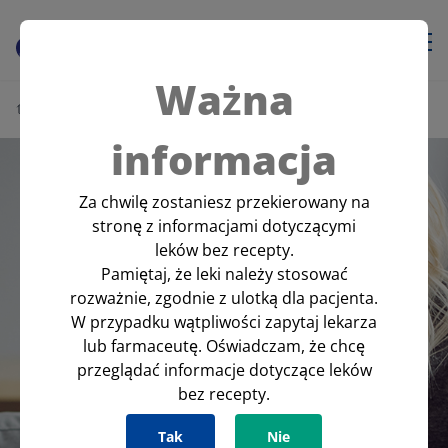
Ważna
Leki bez recepty
›
›
Febrisan®
Strona główna
informacja
Za chwilę zostaniesz przekierowany na
stronę z informacjami dotyczącymi
leków bez recepty.
Pamiętaj, że leki należy stosować
rozważnie, zgodnie z ulotką dla pacjenta.
W przypadku wątpliwości zapytaj lekarza
lub farmaceutę. Oświadczam, że chcę
przeglądać informacje dotyczące leków
bez recepty.
Tak
Nie