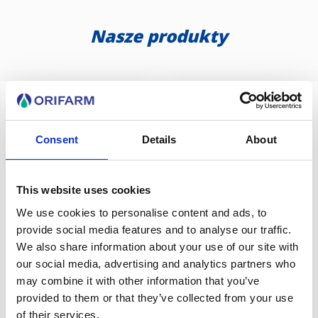
Nasze produkty
Consent
Details
About
This website uses cookies
We use cookies to personalise content and ads, to
provide social media features and to analyse our traffic.
We also share information about your use of our site with
FEBRISAN® 12
FEBRISAN® 16
our social media, advertising and analytics partners who
SASZETEK
SASZETEK
may combine it with other information that you’ve
Na objawy przeziębienia i
Na objawy przeziębienia i
provided to them or that they’ve collected from your use
grypy
grypy
of their services.