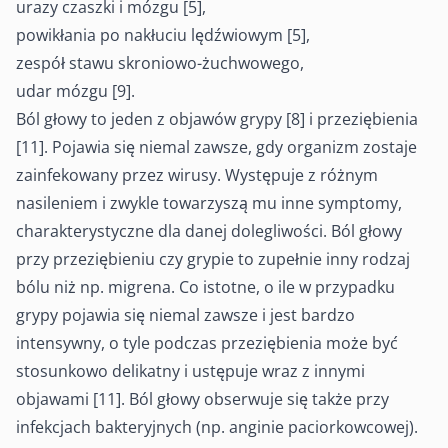
urazy czaszki i mózgu [5],
powikłania po nakłuciu lędźwiowym [5],
zespół stawu skroniowo-żuchwowego,
udar mózgu [9].
Ból głowy to jeden z objawów grypy [8] i przeziębienia
[11]. Pojawia się niemal zawsze, gdy organizm zostaje
zainfekowany przez wirusy. Występuje z różnym
nasileniem i zwykle towarzyszą mu inne symptomy,
charakterystyczne dla danej dolegliwości. Ból głowy
przy przeziębieniu czy grypie to zupełnie inny rodzaj
bólu niż np. migrena. Co istotne, o ile w przypadku
grypy pojawia się niemal zawsze i jest bardzo
intensywny, o tyle podczas przeziębienia może być
stosunkowo delikatny i ustępuje wraz z innymi
objawami [11]. Ból głowy obserwuje się także przy
infekcjach bakteryjnych (np. anginie paciorkowcowej).