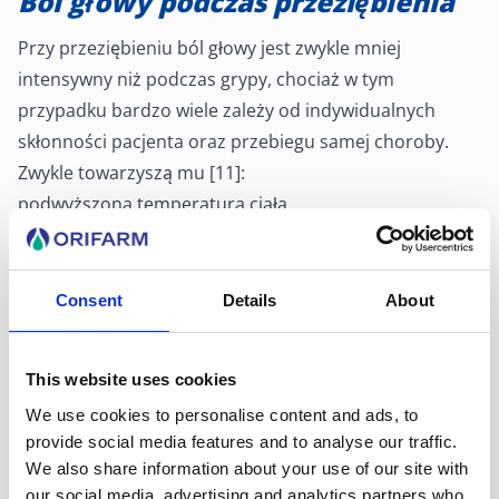
Ból głowy podczas przeziębienia
Przy przeziębieniu ból głowy jest zwykle mniej
intensywny niż podczas grypy, chociaż w tym
przypadku bardzo wiele zależy od indywidualnych
skłonności pacjenta oraz przebiegu samej choroby.
Zwykle towarzyszą mu [11]:
podwyższona temperatura ciała,
kichanie,
zmęczenie i osłabienie,
ogólne złe samopoczucie i uczucie rozbicia,
Consent
Details
About
ból głowy,
ból gardła,
This website uses cookies
upośledzenie węchu i smaku,
We use cookies to personalise content and ads, to
zatkany nos,
provide social media features and to analyse our traffic.
katar,
We also share information about your use of our site with
chrypka.
our social media, advertising and analytics partners who