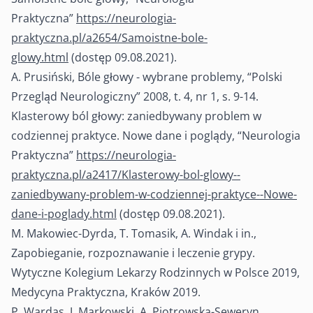
Praktyczna”
https://neurologia-
praktyczna.pl/a2654/Samoistne-bole-
glowy.html
(dostęp 09.08.2021).
A. Prusiński, Bóle głowy - wybrane problemy, “Polski
Przegląd Neurologiczny” 2008, t. 4, nr 1, s. 9-14.
Klasterowy ból głowy: zaniedbywany problem w
codziennej praktyce. Nowe dane i poglądy, “Neurologia
Praktyczna”
https://neurologia-
praktyczna.pl/a2417/Klasterowy-bol-glowy--
zaniedbywany-problem-w-codziennej-praktyce--Nowe-
dane-i-poglady.html
(dostęp 09.08.2021).
M. Makowiec-Dyrda, T. Tomasik, A. Windak i in.,
Zapobieganie, rozpoznawanie i leczenie grypy.
Wytyczne Kolegium Lekarzy Rodzinnych w Polsce 2019,
Medycyna Praktyczna, Kraków 2019.
P. Wardas, J. Markowski, A. Piotrowska-Seweryn,