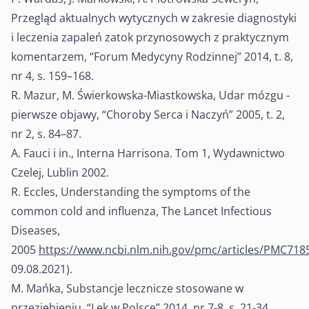
Przegląd aktualnych wytycznych w zakresie diagnostyki
i leczenia zapaleń zatok przynosowych z praktycznym
komentarzem, “Forum Medycyny Rodzinnej” 2014, t. 8,
nr 4, s. 159–168.
R. Mazur, M. Świerkowska-Miastkowska, Udar mózgu -
pierwsze objawy, “Choroby Serca i Naczyń” 2005, t. 2,
nr 2, s. 84–87.
A. Fauci i in., Interna Harrisona. Tom 1, Wydawnictwo
Czelej, Lublin 2002.
R. Eccles, Understanding the symptoms of the
common cold and influenza, The Lancet Infectious
Diseases,
2005
https://www.ncbi.nlm.nih.gov/pmc/articles/PMC718
09.08.2021).
M. Mańka, Substancje lecznicze stosowane w
przeziębieniu, “Lek w Polsce” 2014, nr 7-8, s. 21-34.