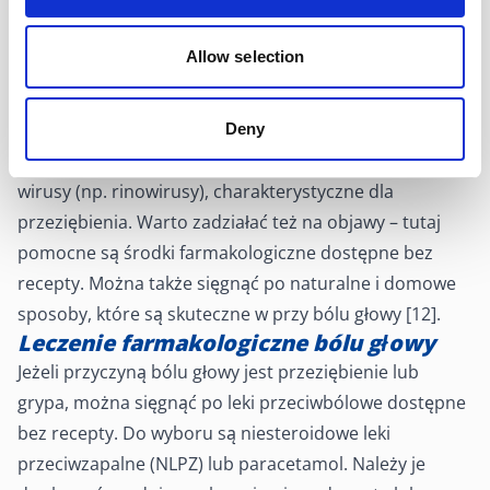
Ponieważ ból głowy pojawia się w wyniku choroby —
Allow selection
grypy lub przeziębienia — konieczne jest przede
wszystkim zwalczanie konkretnej choroby. Bardzo
ważne jest prawidłowe rozpoznanie, czy organizm
Deny
został zainfekowany przez wirus grypy, czy też inne
wirusy (np. rinowirusy), charakterystyczne dla
przeziębienia. Warto zadziałać też na objawy – tutaj
pomocne są środki farmakologiczne dostępne bez
recepty. Można także sięgnąć po naturalne i domowe
sposoby, które są skuteczne w przy bólu głowy [12].
Leczenie farmakologiczne bólu głowy
Jeżeli przyczyną bólu głowy jest przeziębienie lub
grypa, można sięgnąć po leki przeciwbólowe dostępne
bez recepty. Do wyboru są niesteroidowe leki
przeciwzapalne (NLPZ) lub paracetamol. Należy je