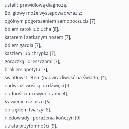
ustalić prawidłową diagnozę.
Ból głowy może występować wraz z:
ogólnym pogorszeniem samopoczucia [7],
bólem zatok lub ucha [8],
katarem i zatkanym nosem [7],
bólem gardła [7],
kaszlem lub chrypką [7],
gorączką i dreszczami [7],
brakiem apetytu [7],
światłowstrętem (nadwrażliwość na światło) [4],
nadwrażliwością na dźwięki [4],
nudnościami i wymiotami [4],
łzawieniem z oczu [6],
obrzękiem twarzy [6],
niedowłady i porażenia kończyn [9],
utrata przytomności [9],