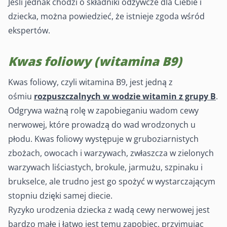
Jeśli jednak chodzi o składniki odżywcze dla Ciebie i
dziecka, można powiedzieć, że istnieje zgoda wśród
ekspertów.
Kwas foliowy (witamina B9)
Kwas foliowy, czyli witamina B9, jest jedną z
ośmiu
rozpuszczalnych w wodzie witamin z grupy B
.
Odgrywa ważną rolę w zapobieganiu wadom cewy
nerwowej, które prowadzą do wad wrodzonych u
płodu. Kwas foliowy występuje w gruboziarnistych
zbożach, owocach i warzywach, zwłaszcza w zielonych
warzywach liściastych, brokule, jarmużu, szpinaku i
brukselce, ale trudno jest go spożyć w wystarczającym
stopniu dzięki samej diecie.
Ryzyko urodzenia dziecka z wadą cewy nerwowej jest
bardzo małe i łatwo jest temu zapobiec, przyjmując