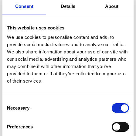
aby kobiety w ciąży ograniczały spożycie dużych
Consent
Details
About
drapieżnych ryb, ze względu na możliwą obecność
związków rtęci w ilościach szkodliwych. Jeśli uważasz,
This website uses cookies
że nie osiągasz zalecanego poziomu, możesz stosować
suplement z olejem rybnym.
We use cookies to personalise content and ads, to
provide social media features and to analyse our traffic.
We also share information about your use of our site with
* Korzystne działanie występuje przy dziennym
our social media, advertising and analytics partners who
spożyciu 250 mg EPA i DHA.
may combine it with other information that you’ve
** Korzystne działanie występuje przy dziennym
provided to them or that they’ve collected from your use
spożyciu 250 mg DHA.
of their services.
*** Korzystne działanie występuje przy dziennym
spożyciu łącznie 200 mg kwasu DHA, dodatkowo w
Consent
stosunku do zalecanego spożycia 250 mg kwasów EPA i
Necessary
Selection
DHA.
Preferences
Jod