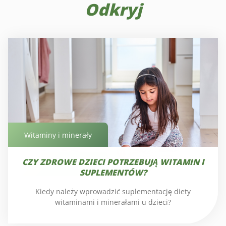
Odkryj
Witaminy i minerały
CZY ZDROWE DZIECI POTRZEBUJĄ WITAMIN I
Witaminy i minerały
SUPLEMENTÓW?
Kiedy należy wprowadzić suplementację diety
witaminami i minerałami u dzieci?