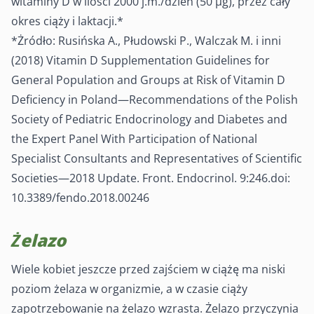
witaminy D w ilości 2000 j.m./dzień (50 µg), przez cały
okres ciąży i laktacji.*
*Żródło: Rusińska A., Płudowski P., Walczak M. i inni
(2018) Vitamin D Supplementation Guidelines for
General Population and Groups at Risk of Vitamin D
Deficiency in Poland—Recommendations of the Polish
Society of Pediatric Endocrinology and Diabetes and
the Expert Panel With Participation of National
Specialist Consultants and Representatives of Scientific
Societies—2018 Update. Front. Endocrinol. 9:246.doi:
10.3389/fendo.2018.00246
Żelazo
Wiele kobiet jeszcze przed zajściem w ciążę ma niski
poziom żelaza w organizmie, a w czasie ciąży
zapotrzebowanie na żelazo wzrasta. Żelazo przyczynia