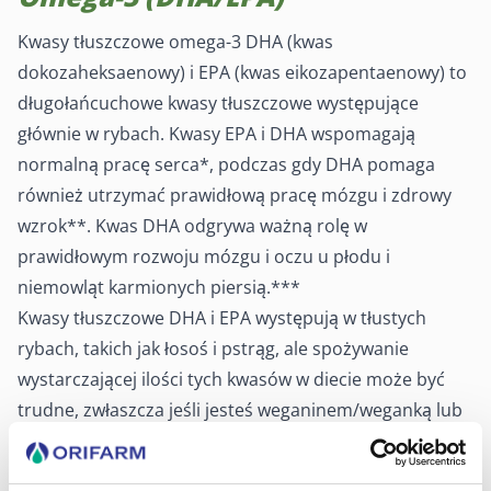
Kwasy tłuszczowe omega-3 DHA (kwas
dokozaheksaenowy) i EPA (kwas eikozapentaenowy) to
długołańcuchowe kwasy tłuszczowe występujące
głównie w rybach. Kwasy EPA i DHA wspomagają
normalną pracę serca*, podczas gdy DHA pomaga
również utrzymać prawidłową pracę mózgu i zdrowy
wzrok**. Kwas DHA odgrywa ważną rolę w
prawidłowym rozwoju mózgu i oczu u płodu i
niemowląt karmionych piersią.***
Kwasy tłuszczowe DHA i EPA występują w tłustych
rybach, takich jak łosoś i pstrąg, ale spożywanie
wystarczającej ilości tych kwasów w diecie może być
trudne, zwłaszcza jeśli jesteś weganinem/weganką lub
nie lubisz ryb. Zalecane dzienne spożycie odpowiada
350 gramów ryb tygodniowo. Wskazane jest jednak,