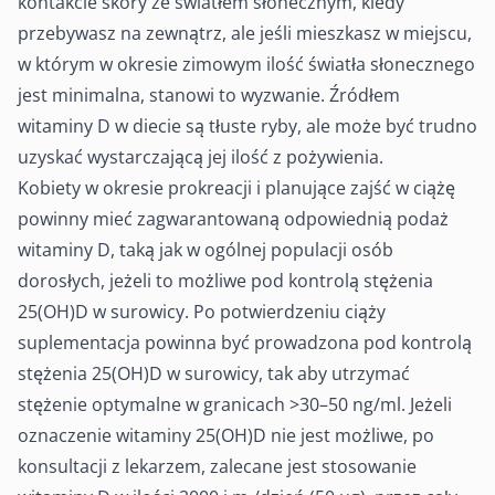
kontakcie skóry ze światłem słonecznym, kiedy
przebywasz na zewnątrz, ale jeśli mieszkasz w miejscu,
w którym w okresie zimowym ilość światła słonecznego
jest minimalna, stanowi to wyzwanie. Źródłem
witaminy D w diecie są tłuste ryby, ale może być trudno
uzyskać wystarczającą jej ilość z pożywienia.
Kobiety w okresie prokreacji i planujące zajść w ciążę
powinny mieć zagwarantowaną odpowiednią podaż
witaminy D, taką jak w ogólnej populacji osób
dorosłych, jeżeli to możliwe pod kontrolą stężenia
25(OH)D w surowicy. Po potwierdzeniu ciąży
suplementacja powinna być prowadzona pod kontrolą
stężenia 25(OH)D w surowicy, tak aby utrzymać
stężenie optymalne w granicach >30–50 ng/ml. Jeżeli
oznaczenie witaminy 25(OH)D nie jest możliwe, po
konsultacji z lekarzem, zalecane jest stosowanie