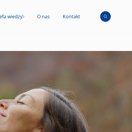
efa wiedzy
O nas
Kontakt
taminy i minerały
zeziębienie