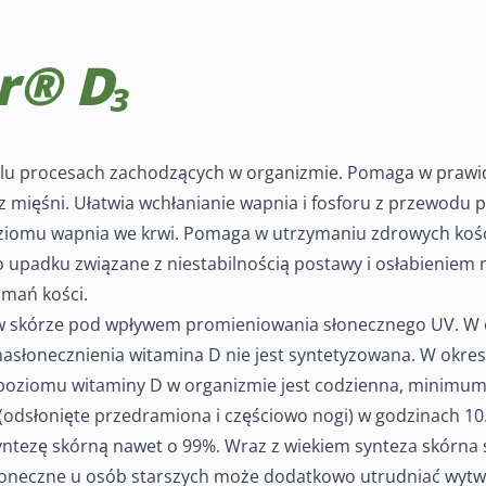
r® D₃
₃
elu procesach zachodzących w organizmie. Pomaga w praw
 mięśni. Ułatwia wchłanianie wapnia i fosforu z przewodu
iomu wapnia we krwi. Pomaga w utrzymaniu zdrowych kości
 upadku związane z niestabilnością postawy i osłabieniem m
amań kości.
w skórze pod wpływem promieniowania słonecznego UV. W 
asłonecznienia witamina D nie jest syntetyzowana. W okre
oziomu witaminy D w organizmie jest codzienna, minimum
(odsłonięte przedramiona i częściowo nogi) w godzinach 10.
ntezę skórną nawet o 99%. Wraz z wiekiem synteza skórna st
słoneczne u osób starszych może dodatkowo utrudniać wytw