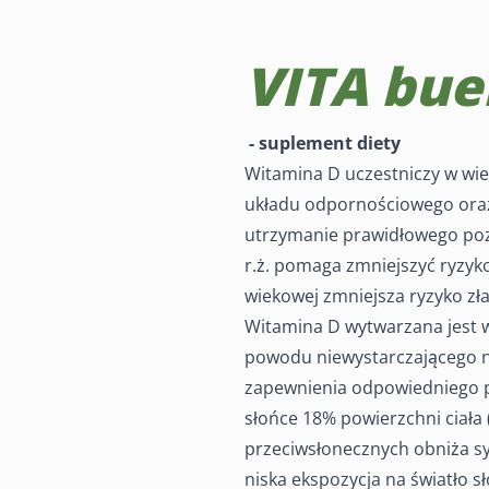
VITA bue
VITA buer® D
- suplement diety
Witamina D uczestniczy w wi
Zawiera 2000 j.m. (50 µg) witaminy D.
układu odpornościowego oraz
utrzymanie prawidłowego poz
r.ż. pomaga zmniejszyć ryzyko
wiekowej zmniejsza ryzyko zł
Witamina D wytwarzana jest 
powodu niewystarczającego n
zapewnienia odpowiedniego p
słońce 18% powierzchni ciała 
przeciwsłonecznych obniża sy
niska ekspozycja na światło 