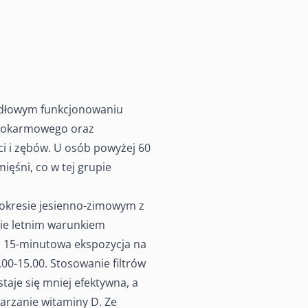
idłowym funkcjonowaniu
 pokarmowego oraz
 i zębów. U osób powyżej 60
ięśni, co w tej grupie
okresie jesienno-zimowym z
sie letnim warunkiem
 15-minutowa ekspozycja na
00-15.00. Stosowanie filtrów
aje się mniej efektywna, a
arzanie witaminy D. Ze