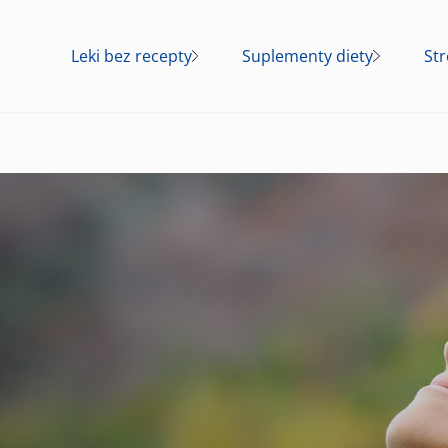
Leki bez recepty
Suplementy diety
Str
Amol®
Arthron® Complex
Wi
Benzacne®
Vita Buer® D3
Pr
Febrisan®
Vitrum® D3
Multi-Sanostol®
Amolowe® Na
Gardło
Vita Buerlecithin®
Sanostol®
Sanosvit® Calcium
Vitrum® Calcium
Albothyl®
Vitrum® Osteo