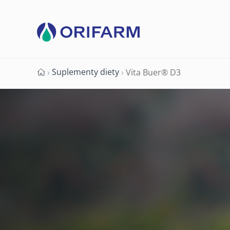
Suplementy diety
›
›
Vita Buer® D3
Strona główna