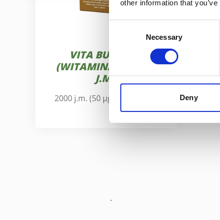
other information that you’ve
Consent
Necessary
Selection
VITA BUER® D₃
(WITAMINA D3 2000
J.M.)
2000 j.m. (50 µg) witaminy D
Deny
.