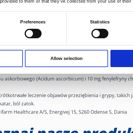
 provided to them or that they’ve collected from your use of their
Preferences
Statistics
Allow selection
o:
Febrisan, (750 mg + 60 mg + 10 mg)/5 g, proszek musujący
zna:
Jedna saszetka (5 g proszku musującego) zawiera 750 
u askorbowego (Acidum ascorbicum) i 10 mg fenylefryny c
rótkotrwałe leczenie objawów przeziębienia i grypy, takich j
katar, ból zatok.
ifarm Healthcare A/S, Energivej 15, 5260 Odense S, Dania