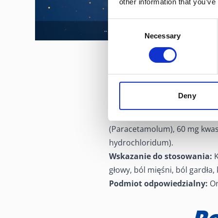
other information that you’ve
Consent
Necessary
Selection
Deny
Nazwa produktu leczniczeg
Skład i postać farmaceutyc
(Paracetamolum), 60 mg kwas
hydrochloridum).
Wskazanie do stosowania:
K
głowy, ból mięśni, ból gardła, 
Podmiot odpowiedzialny
:
Or