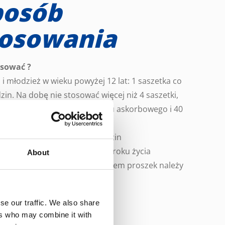
posób
tosowania
osować ?
 i młodzież w wieku powyżej 12 lat: 1 saszetka co
zin. Na dobę nie stosować więcej niż 4 saszetki,
3 g paracetamolu, 240 mg kwasu askorbowego i 40
orowodorku fenylefryny.
czy jedna saszetka co 4-6 godzin
stosować u dzieci powyżej 12 roku życia
About
e doustne. Przed zastosowaniem proszek należy
cić w szklance gorącej wody.
se our traffic. We also share
ers who may combine it with