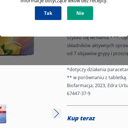
informacje dotyczące leków bez recepty.
się wątpliwość: czy to zwykł
Tak
Nie
objawy grypy. By wygrać z in
skuteczne leczenie.
Febrisan to nowoczesny lek 
szybko się wchłania * **. O
składników aktywnych sprawi
od 7 objawów grypy i przezię
*dotyczy działania paracet
** w porównaniu z tabletką. 
Biofarmacja, 2023, Edra Urban
67447-37-9
Kup teraz