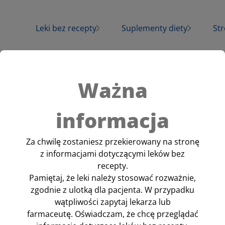
Leki bez recepty
Suplementy diety
Str
Amol®
Arthron® Complex
Wi
Benzacne®
Vita Buer® D3
Pr
Ważna
Febrisan®
Vitrum® D3
informacja
Multi-Sanostol®
Amolowe® Na
Febrisan
Gardło
Vita Buerlecithin®
Za chwilę zostaniesz przekierowany na stronę
saszete
Sanostol®
z informacjami dotyczącymi leków bez
Sanosvit® Calcium
recepty.
Vitrum® Calcium
Pamiętaj, że leki należy stosować rozważnie,
Albothyl®
zgodnie z ulotką dla pacjenta. W przypadku
Vitrum® Osteo
Uporczywy katar, zatkany nos
wątpliwości zapytaj lekarza lub
mięśni i stawów, podwyższon
farmaceutę. Oświadczam, że chcę przeglądać
objawy jesienno-zimowych in