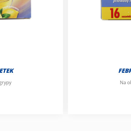
ETEK
FEB
 grypy
Na ob