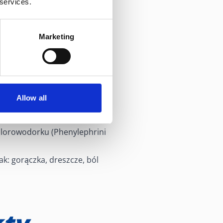
 services.
Marketing
Allow all
.
mg paracetamolu
hlorowodorku (Phenylephrini
ak: gorączka, dreszcze, ból