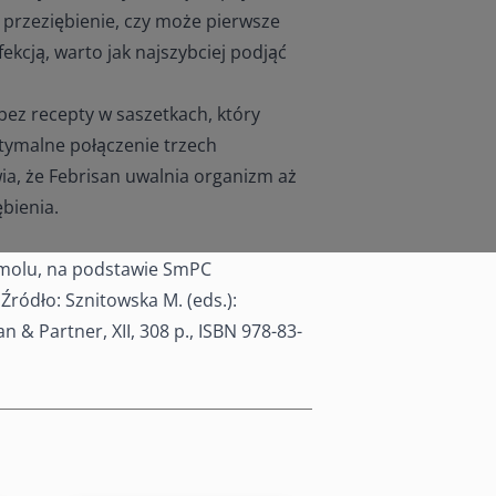
e przeziębienie, czy może pierwsze
fekcją, warto jak najszybciej podjąć
bez recepty w saszetkach, który
ptymalne połączenie trzech
a, że Febrisan uwalnia organizm aż
bienia.
amolu, na podstawie SmPC
Źródło: Sznitowska M. (eds.):
 & Partner, XII, 308 p., ISBN 978-83-