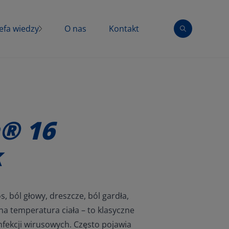
efa wiedzy
O nas
Kontakt
taminy i minerały
zeziębienie
® 16
k
, ból głowy, dreszcze, ból gardła,
a temperatura ciała – to klasyczne
fekcji wirusowych. Często pojawia