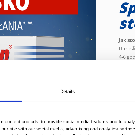
S
s
Jak st
Dorośli
4-6 god
czyli 
mg chl
Wystar
Można 
Details
Podani
rozpuś
e content and ads, to provide social media features and to analy
 our site with our social media, advertising and analytics partn